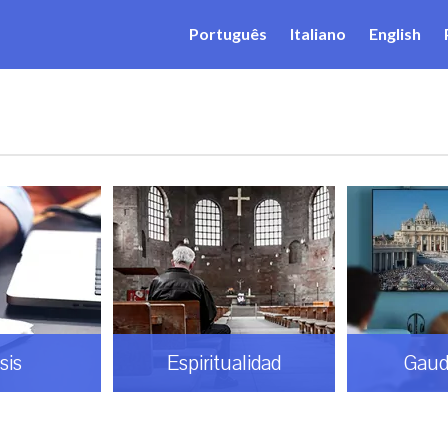
Português
Italiano
English
sis
Espiritualidad
Gaud