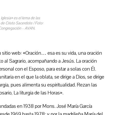
a Iglesia» es el lema de las
e Cristo Sacerdote / Foto:
 Congregación – AVAN.
u sitio web: «Oración… esa es su vida, una oración
to al Sagrario, acompañando a Jesús. La oración
sonal con el Esposo, para estar a solas con Él.
ria en el que la oblata, se dirige a Dios, se dirige
turgia, pues alimenta su espiritualidad. Rezan las
sario, La liturgia de las Horas».
fundadas en 1938 por Mons. José María García
esde 1969 hasta 1978; y por la madrileña María del