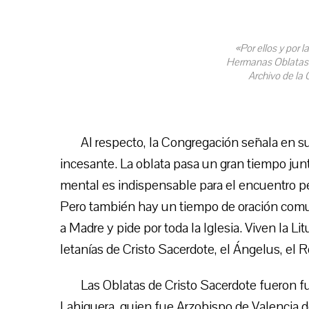
«Por ellos y por l
Hermanas Oblatas d
Archivo de la
Al respecto, la Congregación señala en s
incesante. La oblata pasa un gran tiempo jun
mental es indispensable para el encuentro per
Pero también hay un tiempo de oración comunita
a Madre y pide por toda la Iglesia. Viven la Li
letanías de Cristo Sacerdote, el Ángelus, el Ro
Las Oblatas de Cristo Sacerdote fueron 
Lahiguera, quien fue Arzobispo de Valencia d