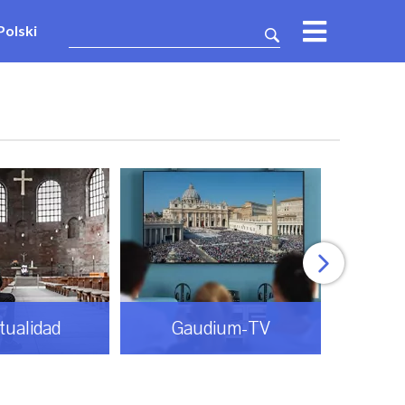
Polski
itualidad
Gaudium-TV