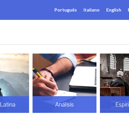
Português
Italiano
English
Latina
Análisis
Espir