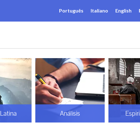
Português
Italiano
English
Latina
Análisis
Espir