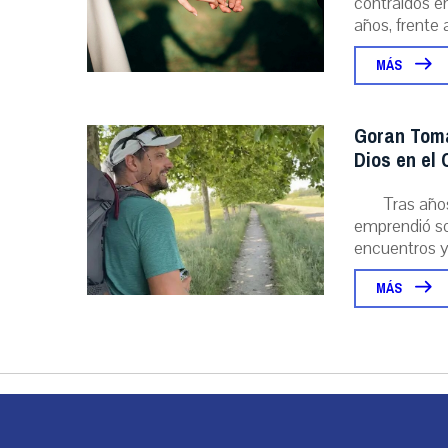
contraídos en
años, frente al
MÁS
Goran Toma
Dios en el
Tras año
emprendió sol
encuentros y l
MÁS