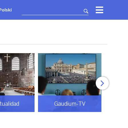
Polski
itualidad
Gaudium-TV