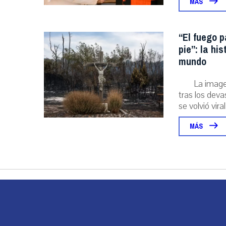
MÁS
“El fuego p
pie”: la hi
mundo
La image
tras los deva
se volvió viral
MÁS