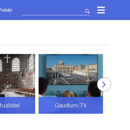
Polski
itualidad
Gaudium-TV