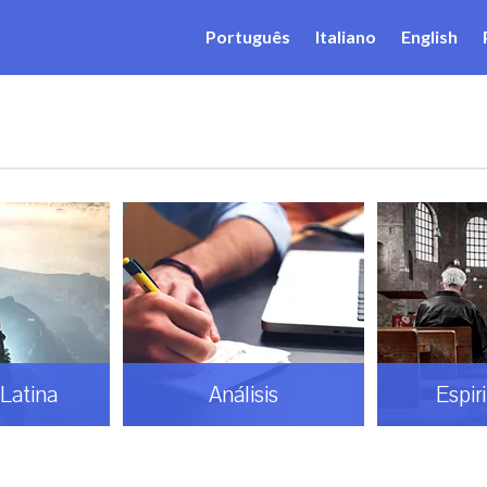
Português
Italiano
English
Latina
Análisis
Espir