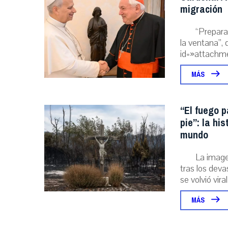
migración
“Prepara
la ventana”, 
id=»attachme
MÁS
“El fuego p
pie”: la hi
mundo
La image
tras los deva
se volvió viral
MÁS