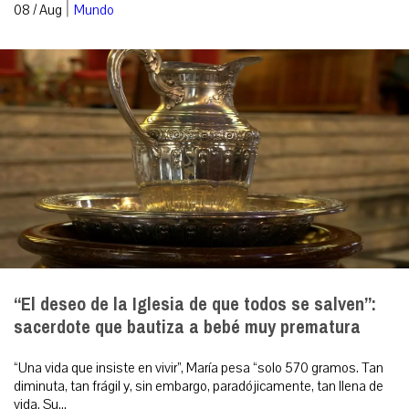
|
08 / Aug
Mundo
“El deseo de la Iglesia de que todos se salven”:
sacerdote que bautiza a bebé muy prematura
“Una vida que insiste en vivir”, María pesa “solo 570 gramos. Tan
diminuta, tan frágil y, sin embargo, paradójicamente, tan llena de
vida. Su...