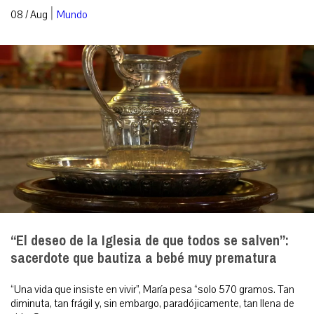
|
08 / Aug
Mundo
“El deseo de la Iglesia de que todos se salven”:
sacerdote que bautiza a bebé muy prematura
“Una vida que insiste en vivir”, María pesa “solo 570 gramos. Tan
diminuta, tan frágil y, sin embargo, paradójicamente, tan llena de