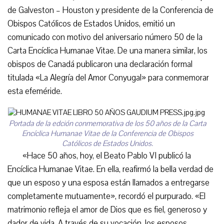
de Galveston – Houston y presidente de la Conferencia de
Obispos Católicos de Estados Unidos, emitió un
comunicado con motivo del aniversario número 50 de la
Carta Encíclica Humanae Vitae. De una manera similar, los
obispos de Canadá publicaron una declaración formal
titulada «La Alegría del Amor Conyugal» para conmemorar
esta efeméride.
Portada de la edción conmemorativa de los 50 años de la Carta
Encíclica Humanae Vitae de la Conferencia de Obispos
Católicos de Estados Unidos.
«Hace 50 años, hoy, el Beato Pablo VI publicó la
Encíclica Humanae Vitae. En ella, reafirmó la bella verdad de
que un esposo y una esposa están llamados a entregarse
completamente mutuamente», recordó el purpurado. «El
matrimonio refleja el amor de Dios que es fiel, generoso y
dador de vida. A través de su vocación, los esposos