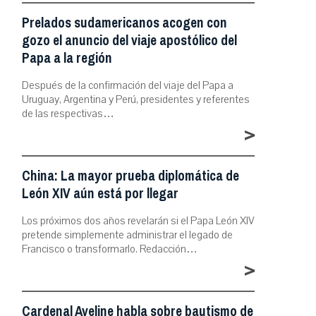
Prelados sudamericanos acogen con
gozo el anuncio del viaje apostólico del
Papa a la región
Después de la confirmación del viaje del Papa a
Uruguay, Argentina y Perú, presidentes y referentes
de las respectivas…
>
China: La mayor prueba diplomática de
León XIV aún está por llegar
Los próximos dos años revelarán si el Papa León XIV
pretende simplemente administrar el legado de
Francisco o transformarlo. Redacción…
>
Cardenal Aveline habla sobre bautismo de