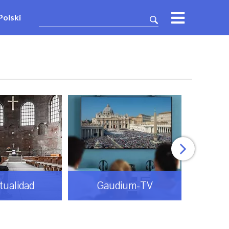
Polski
itualidad
Gaudium-TV