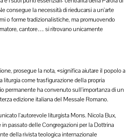
ca e i suoi punti essenziali: centralità della Parola di
e consegue la necessità di rieducarsi a un’arte
smi o forme tradizionalistiche, ma promuovendo
animatore, cantore… si ritrovano unicamente
ione, prosegue la nota, «significa aiutare il popolo a
 la liturgia come trasfigurazione della propria
iglio permanente ha convenuto sull’importanza di un
terza edizione italiana del Messale Romano.
nicato l’autorevole liturgista Mons. Nicola Bux,
 in passato delle Congregazioni per la Dottrina
te della rivista teologica internazionale