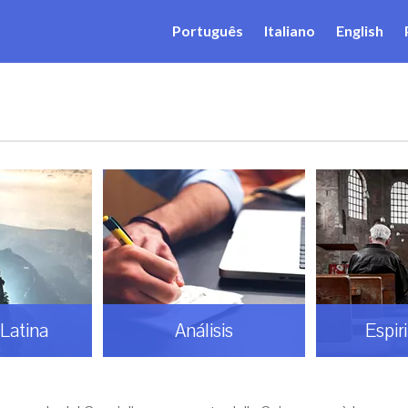
Português
Italiano
English
Latina
Análisis
Espir