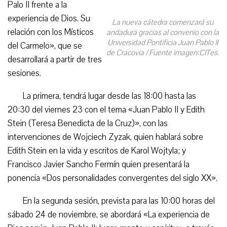
Palo II frente a la
experiencia de Dios. Su
La nueva cátedra comenzará su
relación con los Místicos
andadura gracias al convenio con la
Universidad Pontificia Juan Pablo II
del Carmelo», que se
de Cracovia / Fuente imagen:CITes.
desarrollará a partir de tres
sesiones.
La primera, tendrá lugar desde las 18:00 hasta las
20:30 del viernes 23 con el tema «Juan Pablo II y Edith
Stein (Teresa Benedicta de la Cruz)», con las
intervenciones de Wojciech Zyzak, quien hablará sobre
Edith Stein en la vida y escritos de Karol Wojtyla; y
Francisco Javier Sancho Fermín quien presentará la
ponencia «Dos personalidades convergentes del siglo XX».
En la segunda sesión, prevista para las 10:00 horas del
sábado 24 de noviembre, se abordará «La experiencia de