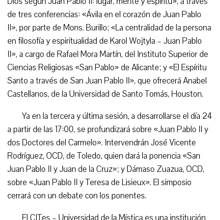
Dios según Juan Pablo II: lugar, mente y espíritu», a través
de tres conferencias: «Ávila en el corazón de Juan Pablo
II», por parte de Mons. Burillo; «La centralidad de la persona
en filosofía y espiritualidad de Karol Wojtyla – Juan Pablo
II», a cargo de Rafael Mora Martín, del Instituto Superior de
Ciencias Religiosas «San Pablo» de Alicante; y «El Espíritu
Santo a través de San Juan Pablo II», que ofrecerá Anabel
Castellanos, de la Universidad de Santo Tomás, Houston.
Ya en la tercera y última sesión, a desarrollarse el día 24
a partir de las 17:00, se profundizará sobre «Juan Pablo II y
dos Doctores del Carmelo». Intervendrán José Vicente
Rodríguez, OCD, de Toledo, quien dará la ponencia «San
Juan Pablo II y Juan de la Cruz»; y Dámaso Zuazua, OCD,
sobre «Juan Pablo II y Teresa de Lisieux». El simposio
cerrará con un debate con los ponentes.
El CITes – Universidad de la Mística es una institución