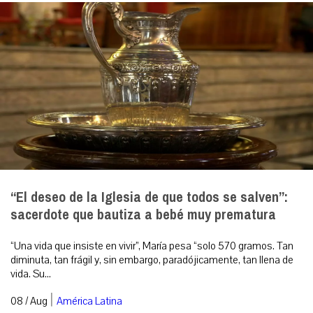
“El deseo de la Iglesia de que todos se salven”:
sacerdote que bautiza a bebé muy prematura
“Una vida que insiste en vivir”, María pesa “solo 570 gramos. Tan
diminuta, tan frágil y, sin embargo, paradójicamente, tan llena de
vida. Su...
|
08 / Aug
América Latina