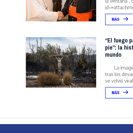
la ventana”, 
id=»attachme
MÁS
“El fuego p
pie”: la hi
mundo
La image
tras los deva
se volvió viral
MÁS