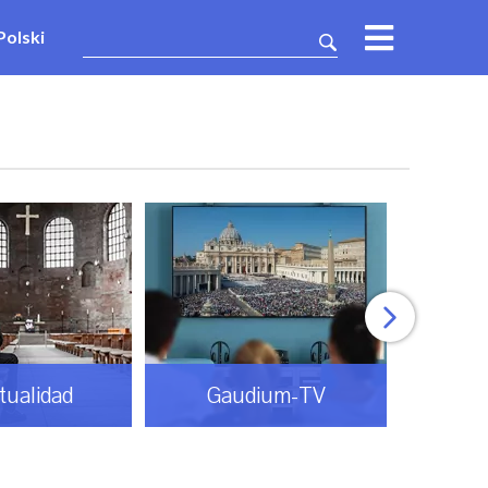
Polski
itualidad
Gaudium-TV