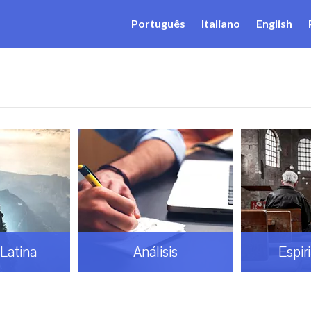
Português
Italiano
English
Latina
Análisis
Espir