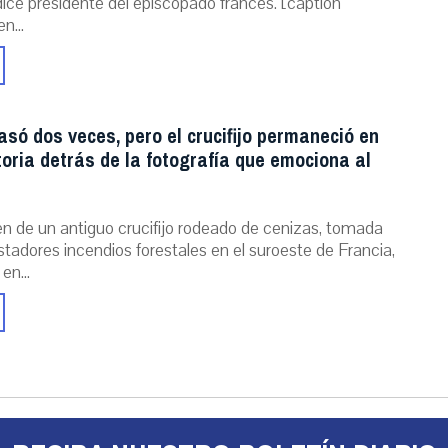
dice presidente del episcopado francés. [caption
n...
asó dos veces, pero el crucifijo permaneció en
storia detrás de la fotografía que emociona al
n de un antiguo crucifijo rodeado de cenizas, tomada
stadores incendios forestales en el suroeste de Francia,
 en...