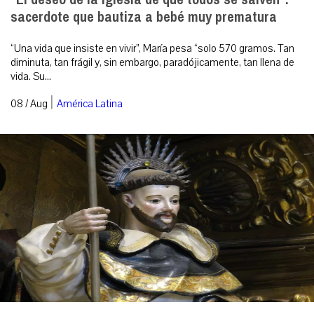
sacerdote que bautiza a bebé muy prematura
“Una vida que insiste en vivir”, María pesa “solo 570 gramos. Tan
diminuta, tan frágil y, sin embargo, paradójicamente, tan llena de
vida. Su...
|
08 / Aug
América Latina