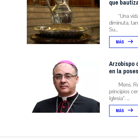
que bautiz
“Una vida
diminuta, tan
Su...
MÁS
Arzobispo d
en la poses
Mons. Ro
principios ce
Iglesia”. ...
MÁS