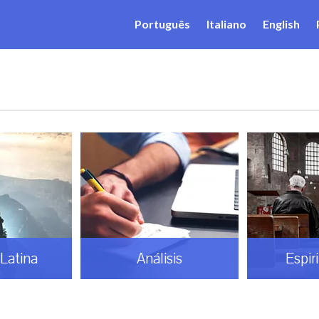
Português
Italiano
English
Latina
Análisis
Espir