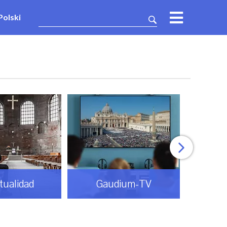
Polski
itualidad
Gaudium-TV