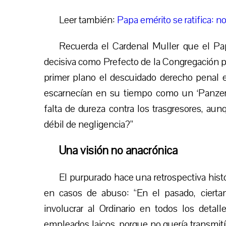
L
eer también:
Papa emérito se ratifica: n
Recuerda e
l Cardenal Muller
que
el Pap
decisiva como Prefecto de la Congregación p
primer plano el descuidado derecho penal 
escarnecían en su tiempo como un ‘Panzerk
falta de dureza contra los trasgresores, aun
débil de negligencia?”
U
na visión no anacrónica
El purpurado hace una retrospectiva histó
en casos de abuso: “En el pasado, cierta
involucrar al Ordinario en todos los deta
empleados laicos, porque no quería transmit
í