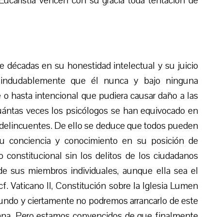
Eucaristía vencen con su gracia toda tentación de
 décadas en su honestidad intelectual y su juicio
 indudablemente que él nunca y bajo ninguna
e o hasta intencional que pudiera causar daño a las
uántas veces los psicólogos se han equivocado en
s delincuentes. De ello se deduce que todos pueden
su conciencia y conocimiento en su posición de
 constitucional sin los delitos de los ciudadanos
 de sus miembros individuales, aunque ella sea el
f. Vaticano II, Constitución sobre la Iglesia Lumen
mundo y ciertamente no podremos arrancarlo de este
iana. Pero estamos convencidos de que finalmente