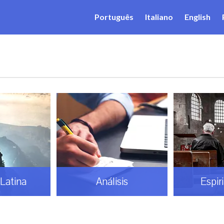
Português
Italiano
English
Latina
Análisis
Espir