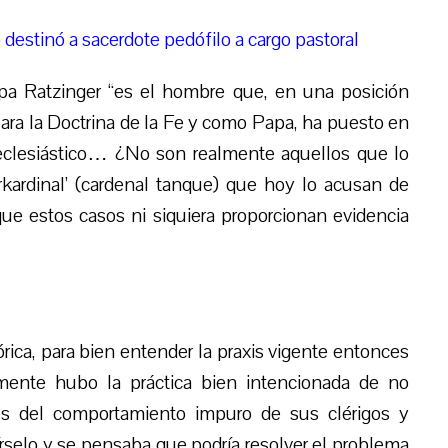
o destinó a sacerdote pedófilo a cargo pastoral
a Ratzinger “es el hombre que, en una posición
ara la Doctrina de la Fe y como Papa, ha puesto en
eclesiástico…
¿
N
o
son realmente aquellos que lo
ardinal’ (cardenal tanque) que hoy lo acusan de
que estos casos ni siquiera proporcionan evidencia
rica, para bien entender la praxis vigente entonces
mente hubo la práctica bien intencionada de no
lles del comportamiento impuro de sus clérigos y
r
se
lo y
se
pensaba que podría resolver el problema