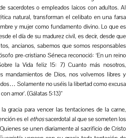
e sacerdotes o empleados laicos con adultos. Al
ética natural, transforman el celibato en una farsa
ombre y mujer como fundamento divino. Lo que es
sde el día de su madurez civil, es decir, desde que
ltos, ancianos, sabemos que somos responsables
lósofo pre-cristiano Séneca reconoció: ‘En un reino
Sobre la Vida feliz 15: 7) Cuanto más nosotros,
os mandamientos de Dios, nos volvemos libres y
lamados… Solamente no uséis la libertad como excusa
 con amor’. (Gálatas 5:13)”
la gracia para vencer las tentaciones de la carne,
vención es el
ethos
sacerdotal al que se someten los
Quienes se unen diariamente al sacrificio de Cristo