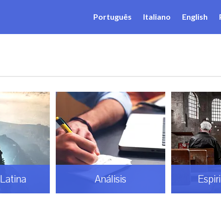
Português
Italiano
English
Latina
Análisis
Espir