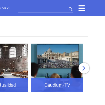
Polski
itualidad
Gaudium-TV