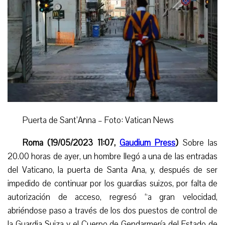
Puerta de Sant’Anna – Foto: Vatican News
R
oma
(19/05/2023 11:07,
Gaudium Press
)
Sobre las
20.00 horas
de ayer
, un hombre llegó a una de las entradas
del Vaticano,
la puerta de Santa Ana,
y,
después de ser
impedido de continuar
por
los
guardias suizos, por falta de
autorización de acceso, regres
ó
“a gran velocidad,
abriéndose paso a través de los dos puestos de control de
la Guardia Suiza y el Cuerpo de Gendarmería del Estado de