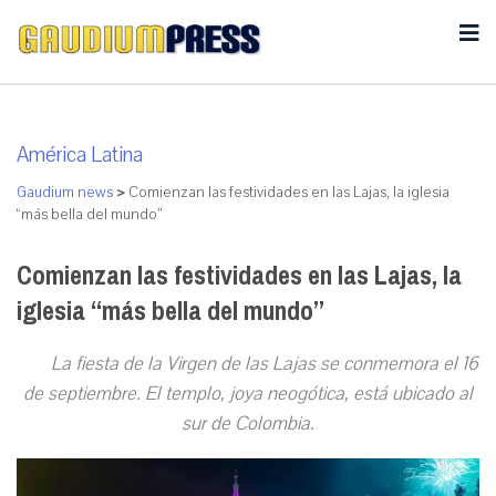
América Latina
Gaudium news
>
Comienzan las festividades en las Lajas, la iglesia
“más bella del mundo”
Comienzan las festividades en las Lajas, la
iglesia “más bella del mundo”
La fiesta de la Virgen de las Lajas se conmemora el 16
de septiembre. El templo, joya neogótica, está ubicado al
sur de Colombia.