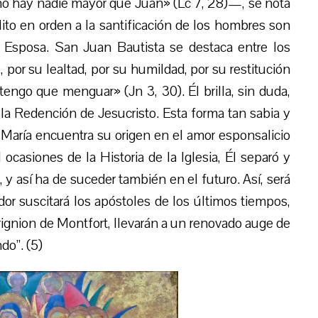
no hay nadie mayor que Juan» (Lc 7, 28)—, se nota
ito en orden a la santificación de los hombres son
u Esposa. San Juan Bautista se destaca entre los
 por su lealtad, por su humildad, por su restitución
tengo que menguar» (Jn 3, 30). Él brilla, sin duda,
a Redención de Jesucristo. Esta forma tan sabia y
n María encuentra su origen en el amor esponsalicio
l ocasiones de la Historia de la Iglesia, Él separó y
, y así ha de suceder también en el futuro. Así, será
dor suscitará los apóstoles de los últimos tiempos,
rignion de Montfort, llevarán a un renovado auge de
do”. (5)