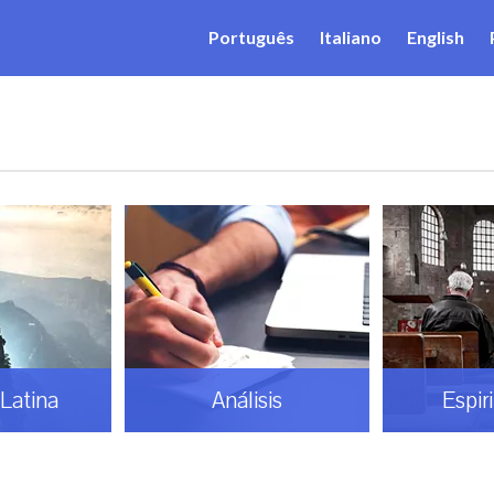
Português
Italiano
English
Latina
Análisis
Espir