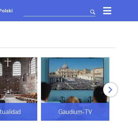
Polski
itualidad
Gaudium-TV