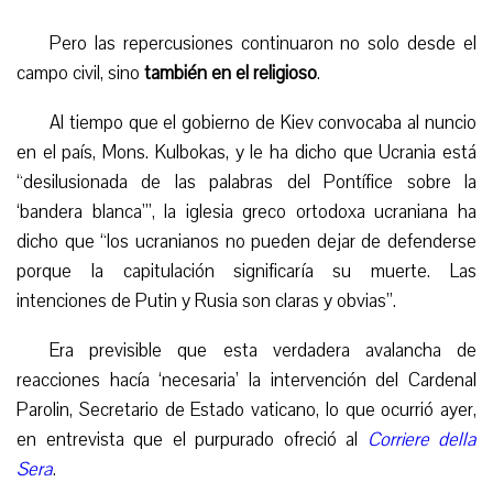
P
ero las repercusiones
continuaron
no solo desde el
campo civil, sino
también en el religioso
.
Al tiempo que el gobierno de Kiev convocaba al nuncio
en el país,
Mons. Kulbokas, y le ha dicho que Ucrania está
“desilusionada de las palabras del Pontífice sobre la
‘bandera blanca’”, la iglesia greco ortodoxa ucraniana ha
dicho que “los ucranianos no pueden dejar de defenderse
porque la capitulación significaría su muerte. Las
intenciones de Putin y Rusia son claras y obvias”.
E
ra previsible que e
sta verdadera avalancha
de
reacciones
hacía ‘necesaria’ la intervención del Cardenal
Parolin, Secretario de Estado vaticano, lo que ocurrió ayer,
en entrevista que el purpurado ofreció al
Corriere della
Sera
.