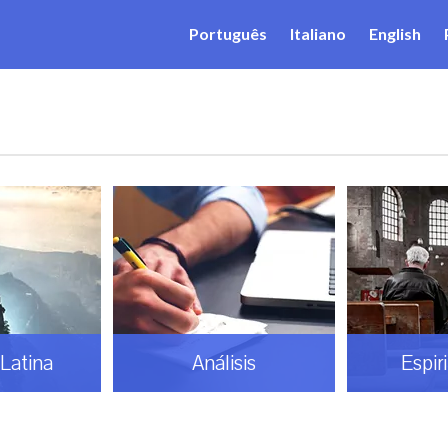
Português
Italiano
English
Latina
Análisis
Espir