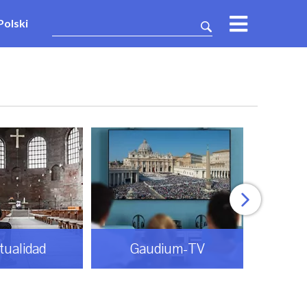
Polski
itualidad
Gaudium-TV