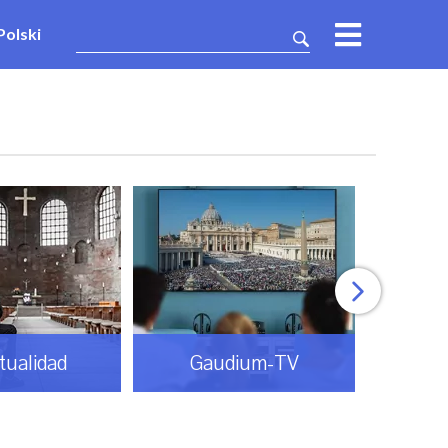
Polski
itualidad
Gaudium-TV