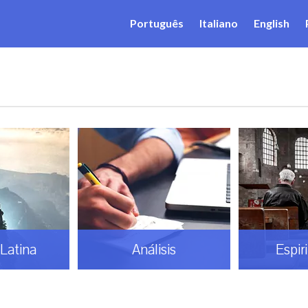
Português
Italiano
English
Latina
Análisis
Espir