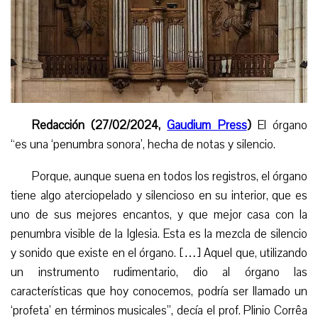
Redacción (27/02/2024,
Gaudium Press
)
El órgano
“es una ‘penumbra sonora’, hecha de
notas
y silencio.
Porque, aunque suena en todos los registros, el órgano
tiene algo aterciopelado y silencioso en su interior, que es
uno de sus mejores encantos, y que mejor casa con
la
penumbra
visible
d
e la Iglesia. Esta es la mezcla de silencio
y sonido que existe en el órgano. […] Aquel que, utilizando
un instrumento rudimentario, dio al órgano las
características que hoy conocemos, podría ser llamado un
‘profeta’ en términos musicales”, d
ecía
el
prof
. Plinio Corrêa