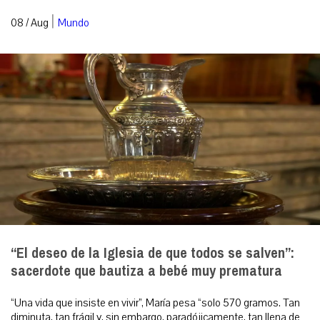
|
08 / Aug
Mundo
“El deseo de la Iglesia de que todos se salven”:
sacerdote que bautiza a bebé muy prematura
“Una vida que insiste en vivir”, María pesa “solo 570 gramos. Tan
diminuta, tan frágil y, sin embargo, paradójicamente, tan llena de