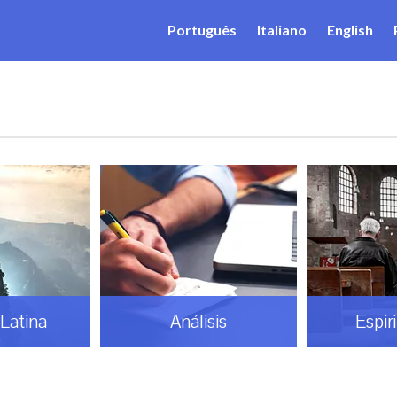
Português
Italiano
English
Latina
Análisis
Espir