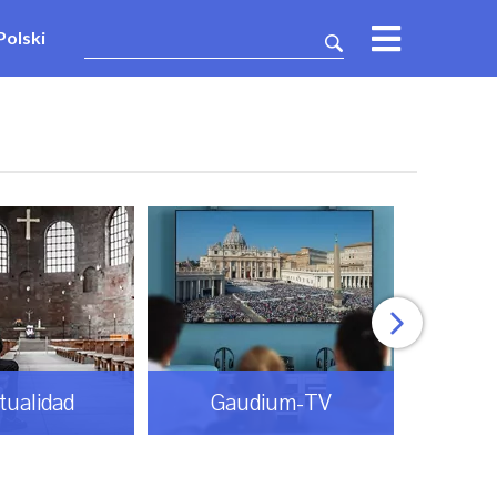
Polski
itualidad
Gaudium-TV