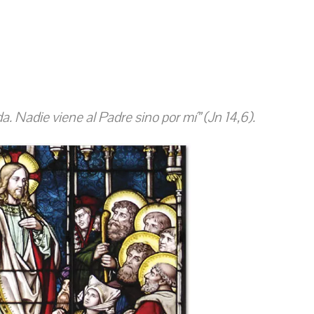
da. Nadie viene al Padre sino por mí” (Jn 14,6).