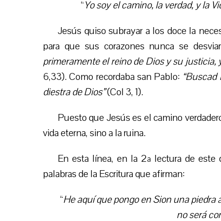
“
Yo soy el camino, la verdad, y la V
Jesús quiso subrayar a los doce la neces
para que sus corazones nunca se desvia
primeramente el reino de Dios y su justicia,
6,33). Como recordaba san Pablo:
“Buscad l
diestra de Dios”
(Col 3, 1).
Puesto que Jesús es el camino verdadero,
vida eterna, sino a la ruina.
En esta línea, en la 2ª lectura de est
palabras de la Escritura que afirman:
“
He aquí
que
pongo en Sion una piedra a
no será
co