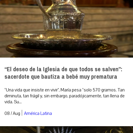
“El deseo de la Iglesia de que todos se salven”:
sacerdote que bautiza a bebé muy prematura
“Una vida que insiste en vivir”, María pesa “solo 570 gramos. Tan
diminuta, tan frágil y, sin embargo, paradójicamente, tan llena de
vida. Su...
|
08 / Aug
América Latina