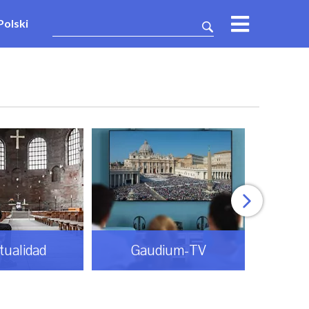
Polski
itualidad
Gaudium-TV