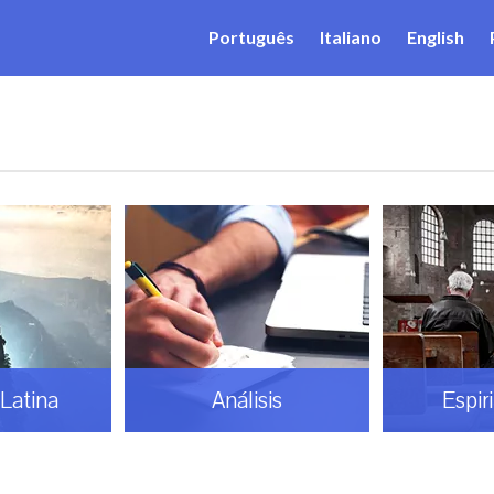
Português
Italiano
English
Latina
Análisis
Espir