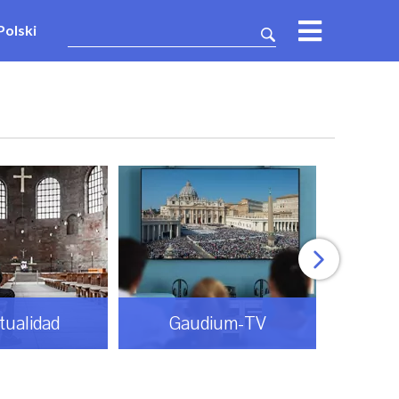
Polski
itualidad
Gaudium-TV