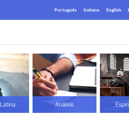
Português
Italiano
English
Latina
Análisis
Espir