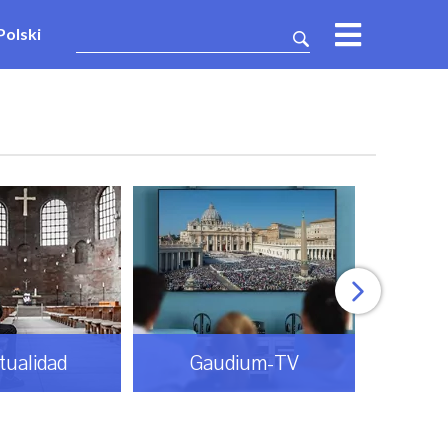
Polski
itualidad
Gaudium-TV