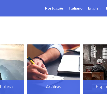
Português
Italiano
English
Latina
Análisis
Espir