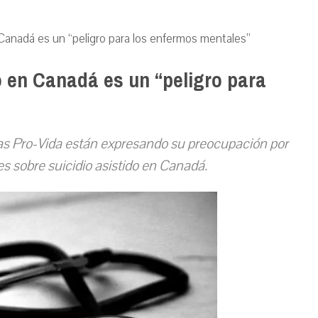
n Canadá es un “peligro para los enfermos mentales”
do en Canadá es un “peligro para
tas Pro-Vida están expresando su preocupación por
yes sobre suicidio asistido en Canadá.