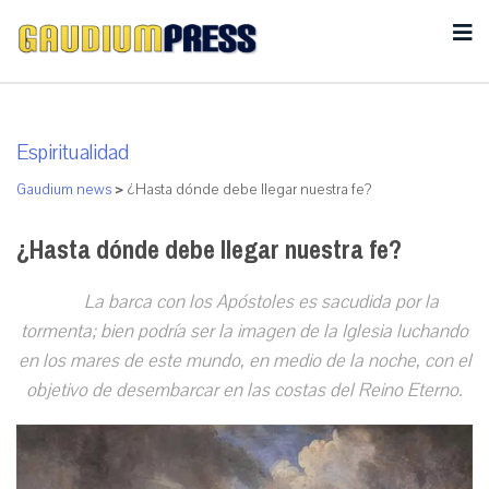
Espiritualidad
Gaudium news
>
¿Hasta dónde debe llegar nuestra fe?
¿Hasta dónde debe llegar nuestra fe?
La barca con los Apóstoles es sacudida por la
tormenta; bien podría ser la imagen de la Iglesia luchando
en los mares de este mundo, en medio de la noche, con el
objetivo de desembarcar en las costas del Reino Eterno.