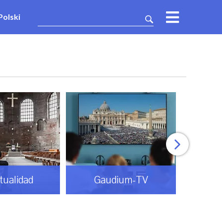
Polski
itualidad
Gaudium-TV