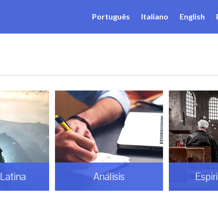
Português
Italiano
English
Latina
Análisis
Espir