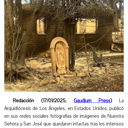
Redacción (17/01/2025,
Gaudium Press
)
La
Arquidiócesis de Los Ángeles, en Estados Unidos, publicó
en sus redes sociales fotografías de imágenes de Nuestra
Señora y San José que quedaron intactas tras los intensos