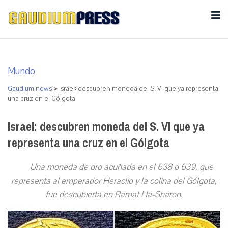
Mundo
Gaudium news
>
Israel: descubren moneda del S. VI que ya representa
una cruz en el Gólgota
Israel: descubren moneda del S. VI que ya
representa una cruz en el Gólgota
Una moneda de oro acuñada en el 638 o 639, que
representa al emperador Heraclio y la colina del Gólgota,
fue descubierta en Ramat Ha-Sharon.