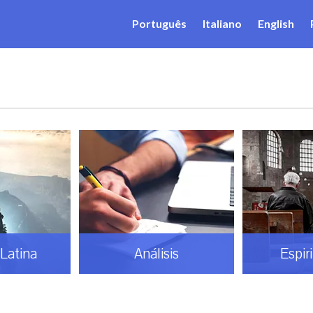
Português
Italiano
English
Latina
Análisis
Espir