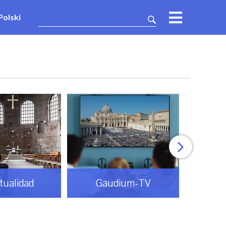
Polski
itualidad
Gaudium-TV