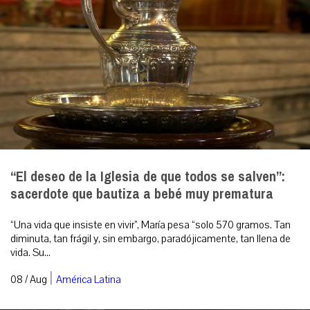
“El deseo de la Iglesia de que todos se salven”:
sacerdote que bautiza a bebé muy prematura
“Una vida que insiste en vivir”, María pesa “solo 570 gramos. Tan
diminuta, tan frágil y, sin embargo, paradójicamente, tan llena de
vida. Su...
|
08 / Aug
América Latina