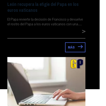
León recupera la efigie del Papa en los
euros vaticanos
El Papa revierte la decisión de Francisco y devuelve
el rostro del Papa a los euros vaticanos con una…
>
MÁS