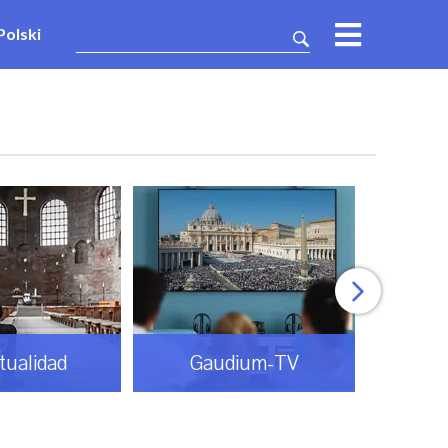
Polski
itualidad
Gaudium-TV