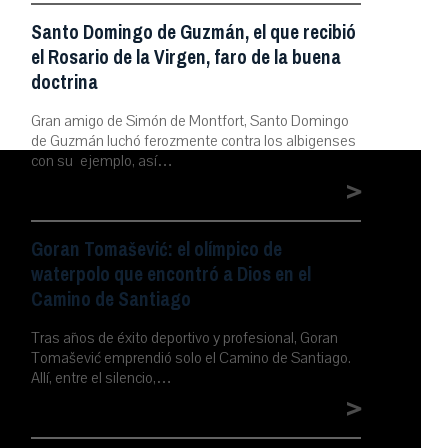
Santo Domingo de Guzmán, el que recibió
el Rosario de la Virgen, faro de la buena
doctrina
Gran amigo de Simón de Montfort, Santo Domingo
de Guzmán luchó ferozmente contra los albigenses
con su ejemplo, así…
>
Goran Tomašević: el olímpico de
waterpolo que encontró a Dios en el
Camino de Santiago
Tras años de éxito deportivo y profesional, Goran
Tomašević emprendió solo el Camino de Santiago.
Allí, entre el silencio,…
>