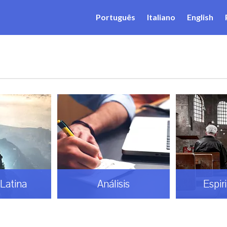
Português
Italiano
English
Latina
Análisis
Espir