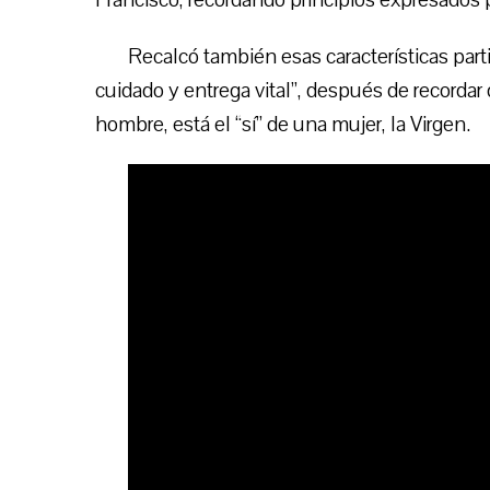
Recalcó también esas características par
cuidado y entrega vital”, después de recordar 
hombre, está el “sí” de una mujer, la Virgen.