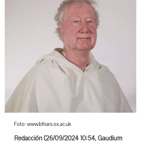
Foto: www.bfriars.ox.ac.uk
Redacción (
26/09/2024 10:54
,
Gaudium