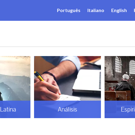
Português
Italiano
English
Latina
Análisis
Espir