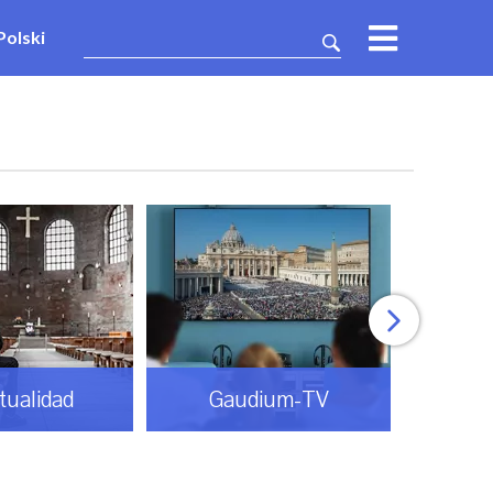
Polski
itualidad
Gaudium-TV