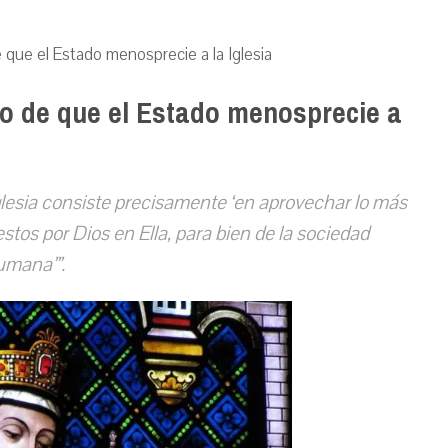
 que el Estado menosprecie a la Iglesia
io de que el Estado menosprecie a
Iglesia consiste precisamente ‘en aprovechar lo más
stos por Dios en Ella, para bien de la sociedad
umana’”.