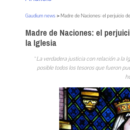
Gaudium news
>
Madre de Naciones: el perjuicio de
Madre de Naciones: el perjuic
la Iglesia
“
La verdadera justicia con relación a la 
posible todos los tesoros que fueron pue
h