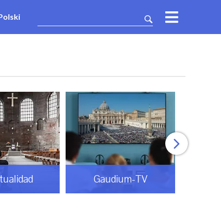
Polski
itualidad
Gaudium-TV