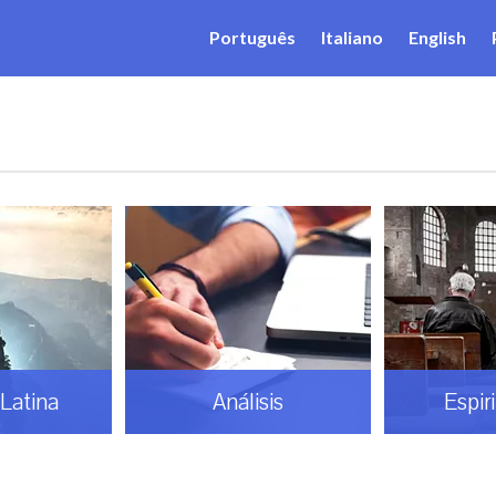
Português
Italiano
English
Latina
Análisis
Espir