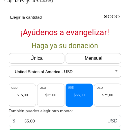
Cap. 12 Págs. 453-458
)