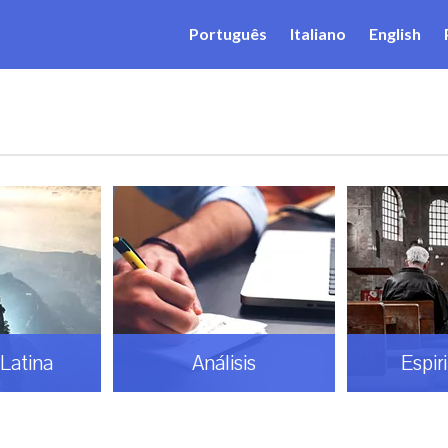
Português
Italiano
English
Latina
Análisis
Espir