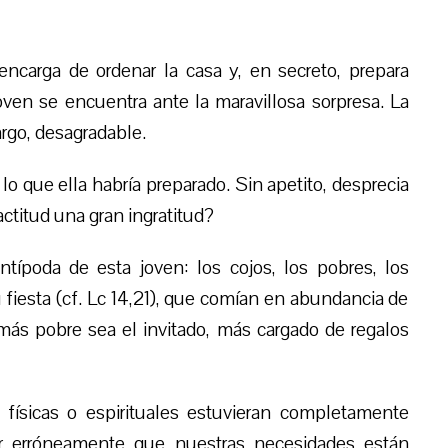
 encarga de ordenar la casa y, en secreto, prepara
joven se encuentra ante la maravillosa sorpresa. La
argo, desagradable.
 lo que e
lla habría preparado
. Sin apetito, desprecia
actitud una gran ingratitud?
típoda de esta joven: l
os
coj
os
, l
os
pobre
s
, l
os
u fiesta (cf. Lc 14,21), que comía
n
en abundancia de
 más pobre
sea el invitado
, más cargado de regalos
s
físic
a
s o espirituales estuvieran completamente
ar erróneamente que nuestras necesidades están