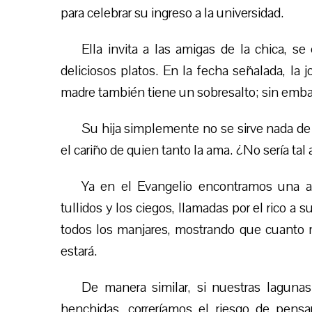
para celebrar su ingreso a la universidad.
Ella
i
nvita a las amigas de la chica, se
deliciosos platos. En la fecha señalada, la 
madre también tiene un
sobresalto
; sin emb
Su hija simplemente no
se sirve
nada de
el cariño de quien tanto l
a
ama. ¿No sería tal 
Ya en el Evangelio encontramos una an
tullid
os
y l
os
cieg
os
, llamadas por el rico a s
todos los manjares, mostrando que cuanto
estará.
De manera similar, si nuestr
a
s
laguna
henchidas
, correríamos el riesgo de pens