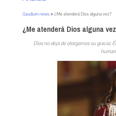
Gaudium news
>
¿Me atenderá Dios alguna vez?
¿Me atenderá Dios alguna ve
Dios no deja de otorgarnos su gracia; É
humano