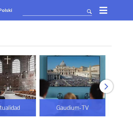
Polski
itualidad
Gaudium-TV