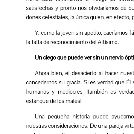
satisfechas y pronto nos olvidaríamos de bus
dones celestiales, la única quien, en efecto,
Y, como la joven sin apetito, caeríamos 
la falta de reconocimiento del Altísimo.
Un ciego que puede ver sin un nervio óp
Ahora bien, el
desacierto
al hacer nuest
concedernos su gracia. Si es verdad que
Él
humanos y mediocres, ¡también es verdad q
estanque de los males!
Un
a
p
equeña
historia puede ayudar
nuestras consideraciones. De una pareja virt