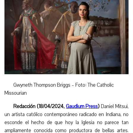
Gwyneth Thompson Briggs – Foto: The Catholic
Missourian
Redacción (18/04/2024,
Gaudium Press
)
Daniel Mitsui,
un artista católico contemporáneo radicado en Indiana,
no
esconde el hecho de que hoy la Iglesia no parece tan
ampliamente conocida como productora de bellas artes.