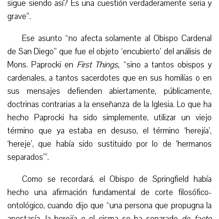
sigue siendo así? Es una cuestión verdaderamente seria y
grave”.
Ese asunto “no afecta solamente al Obispo Cardenal
de San Diego” que fue el objeto ‘encubierto’ del análisis de
Mons. Paprocki en
First Things,
“sino a tantos obispos y
cardenales, a tantos sacerdotes que en sus homilías o en
sus mensajes defienden abiertamente, públicamente,
doctrinas contrarias a la enseñanza de la Iglesia. Lo que ha
hecho Paprocki ha sido simplemente, utilizar un viejo
término que ya estaba en desuso, el término ‘herejía’,
‘hereje’, que había sido sustituido por lo de ‘hermanos
separados’”.
Como se recordará, el Obispo de Springfield había
hecho una afirmación fundamental de corte filosófico-
ontológico, cuando dijo que “una persona que propugna la
apostasía, la herejía o el cisma se ha separado
de facto