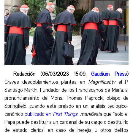
Redacción (06/03/2023 15:09,
Gaudium Press
)
Graves desdoblamientos plantea e
n
Magnificat.tv
e
l P.
Santiago Mart
í
n,
Fundador de los Franciscanos de María,
al
pronunciamiento del Mons. Thomas Paprocki, obispo de
Springfield, cuando
este prelado
en un análisis teológico-
canónico
publicado en
First Things
, manifiesta
que “solo el
Papa puede destituir a un cardenal de su cargo o destituirlo
de estado clerical en caso de herejía u otros delitos