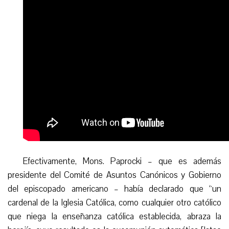
Efectivamente,
Mons. Paprocki – que es además
presidente del Comité de Asuntos Canónicos y Gobierno
de
l episcopado americano
–
había
declar
ado
que “un
cardenal de la Iglesia Católica, como cualquier otro católico
que niega la enseñanza católica establecida, abraza la