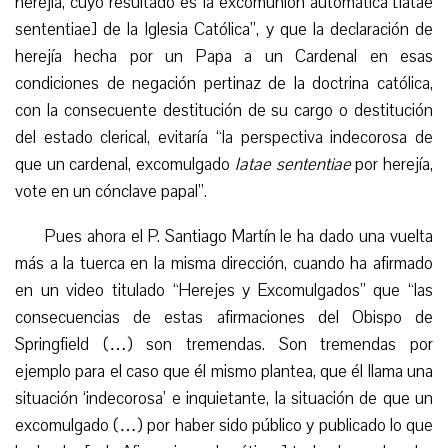
herejía, cuyo resultado es la excomunión automática [latae
sententiae] de la Iglesia Católica”, y que la declaración de
herejía hecha por un Papa a un Cardenal en esas
condiciones de negación pertinaz de la doctrina católica,
con la consecuente destitución de su cargo
o
destitución
del estado clerical, evitaría “la perspectiva indecorosa de
que un cardenal, excomulgado
latae sententiae
por herejía,
vote en un cónclave papal”.
P
ues ahora el P. Santiago Martín le ha dado una vuelta
más a la tuerca en la misma dirección, cuando ha afirmado
en un video titulado “Herejes y Excomulgados” que “las
consecuencias de estas afirmaciones del Obispo de
Springfield (…) son tremendas. Son tremendas por
ejemplo para el caso que él mismo plantea, que él llama una
situación ‘indecorosa’ e inquietante, la situación de que un
excomulgado (…) por haber sido público y publicado lo que