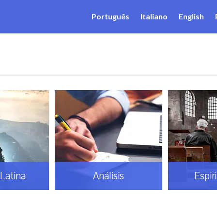
Português
Italiano
English
Latina
Análisis
Espir