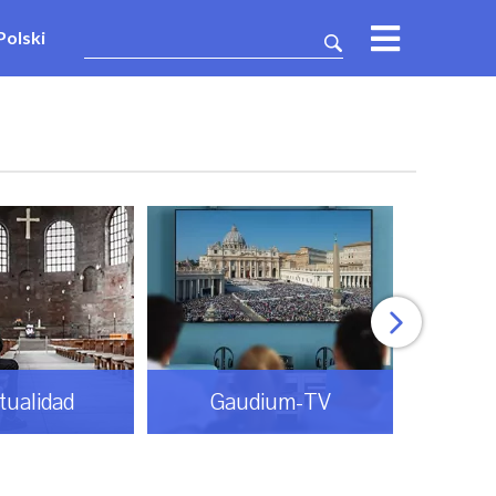
Polski
itualidad
Gaudium-TV