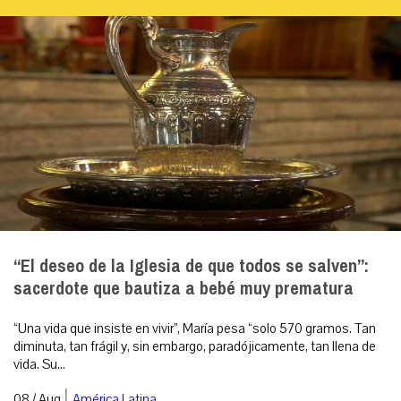
“El deseo de la Iglesia de que todos se salven”:
sacerdote que bautiza a bebé muy prematura
“Una vida que insiste en vivir”, María pesa “solo 570 gramos. Tan
diminuta, tan frágil y, sin embargo, paradójicamente, tan llena de
vida. Su...
|
08 / Aug
América Latina