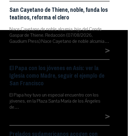
San Cayetano de Thiene, noble, funda los
teatinos, reforma el clero
Nace Cayetano de noble alcurnia, hijo del Conde
Gaspar de Thiene. Redacción (07/08/2026,
Gaudium Press) Nace Cayetano de noble alcurnia…
>
El Papa con los jóvenes en Asís: ver la
Iglesia como Madre, seguir el ejemplo de
San Francisco
El Papa hoy tuvo un especial encuentro con los
jóvenes, en la Plaza Santa María de los Ángeles
de…
>
Prelados sudamericanos acogen con