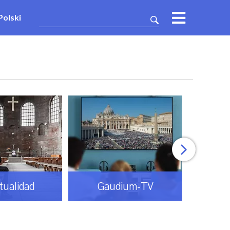
Polski
itualidad
Gaudium-TV