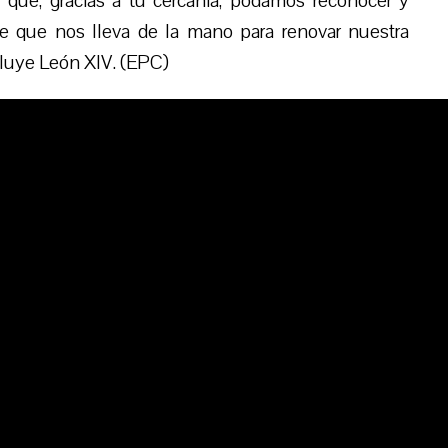
 que, gracias a tu cercanía, podamos reconocer y
re que nos lleva de la mano para renovar nuestra
cluye León XIV. (EPC)