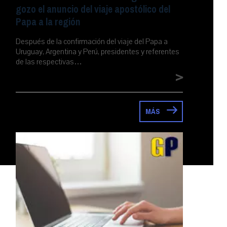
gozo el anuncio del viaje apostólico del
Papa a la región
Después de la confirmación del viaje del Papa a
Uruguay, Argentina y Perú, presidentes y referentes
de las respectivas…
>
MÁS