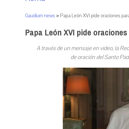
Gaudium news
>
Papa León XVI pide oraciones para 
Papa León XVI pide oraciones 
A través de un mensaje en video, la Red
de oración del Santo Pad