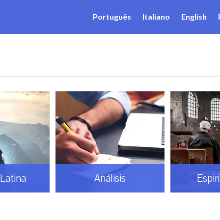
Português
Italiano
English
Latina
Análisis
Espir