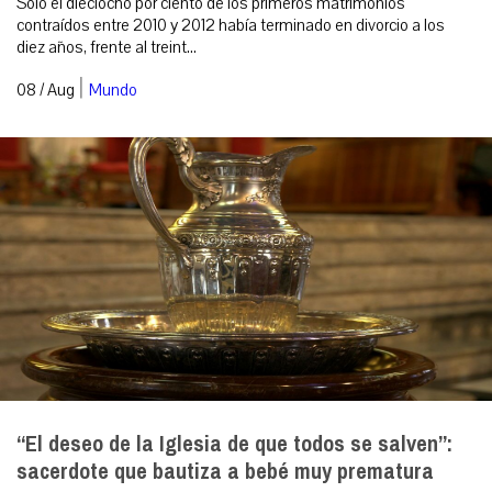
Solo el dieciocho por ciento de los primeros matrimonios
contraídos entre 2010 y 2012 había terminado en divorcio a los
diez años, frente al treint...
|
08 / Aug
Mundo
“El deseo de la Iglesia de que todos se salven”:
sacerdote que bautiza a bebé muy prematura