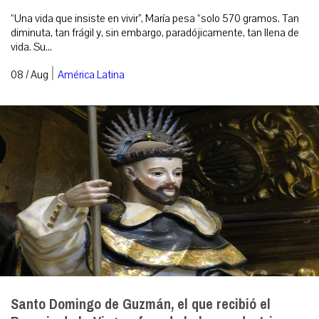
“Una vida que insiste en vivir”, María pesa “solo 570 gramos. Tan
diminuta, tan frágil y, sin embargo, paradójicamente, tan llena de
vida. Su...
|
08 / Aug
América Latina
Santo Domingo de Guzmán, el que recibió el