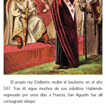
El propio rey Etelberto recibe el bautismo en el año
597. Tras él, sigue muchos de sus súbditos. Habiendo
regresado por unos días a Francia, San Agustín fue allí
consagrado obispo.