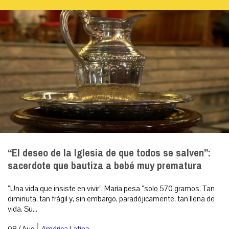
“El deseo de la Iglesia de que todos se salven”:
sacerdote que bautiza a bebé muy prematura
“Una vida que insiste en vivir”, María pesa “solo 570 gramos. Tan
diminuta, tan frágil y, sin embargo, paradójicamente, tan llena de
vida. Su...
|
08 / Aug
América Latina