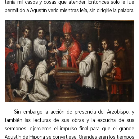
tenía mil casos
y cosas
que atender. Entonces
solo
le fue
permitido a Agustín verlo mientras leía, sin dirigirle la palabra.
Sin embargo
la acción de presencia del Arzobispo, y
también las lecturas de sus obras y la escucha de sus
sermones, ejercieron el impulso final para que el grande
Agustín
de Hipona
se convirtiese. Grandes eran los tiempos