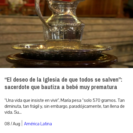
“El deseo de la Iglesia de que todos se salven”:
sacerdote que bautiza a bebé muy prematura
“Una vida que insiste en vivir”, María pesa “solo 570 gramos. Tan
diminuta, tan frágil y, sin embargo, paradójicamente, tan llena de
vida. Su...
|
08 / Aug
América Latina