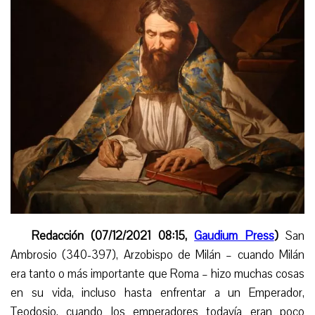
Redacción (07/12/2021 08:15,
Gaudium Press
)
San
Ambrosio (340-397), Arzobispo de Milán – cuando Milán
era tanto o más importante que Roma – hizo muchas cosas
en su vida, incluso
hasta
enfrentar a un
E
mperador,
Teodosio, cuando los emperadores todavía eran poco