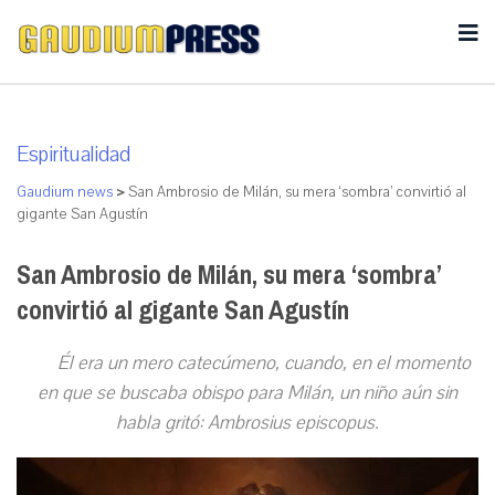
Espiritualidad
Gaudium news
>
San Ambrosio de Milán, su mera ‘sombra’ convirtió al
gigante San Agustín
San Ambrosio de Milán, su mera ‘sombra’
convirtió al gigante San Agustín
Él era un mero catecúmeno, cuando, en el momento
en que se buscaba obispo para Milán, un niño aún sin
habla gritó: Ambrosius episcopus.