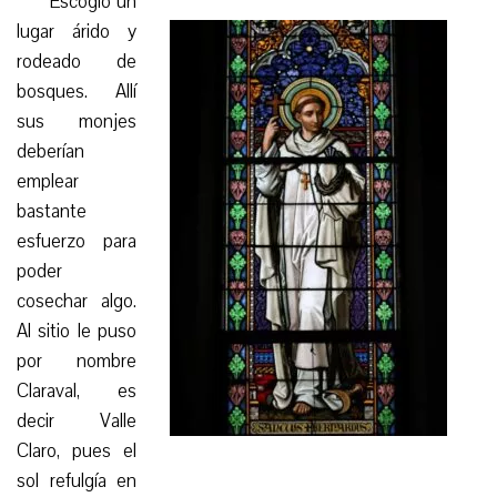
Escogió un
lugar árido y
rodeado de
bosques. Allí
sus monjes
deberían
emplear
bastante
esfuerzo para
poder
cosechar algo.
Al sitio le puso
por nombre
Claraval, es
decir Valle
Claro, pues el
sol refulgía en