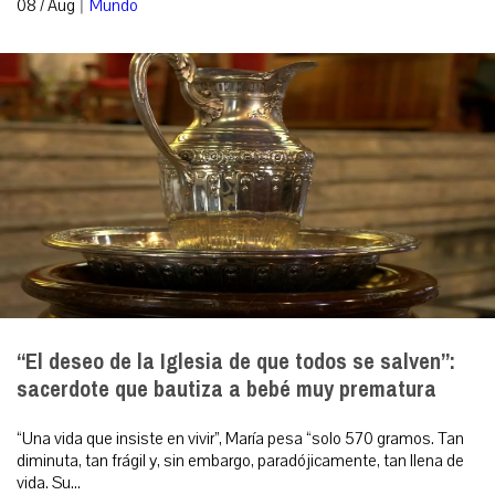
|
08 / Aug
Mundo
“El deseo de la Iglesia de que todos se salven”:
sacerdote que bautiza a bebé muy prematura
“Una vida que insiste en vivir”, María pesa “solo 570 gramos. Tan
diminuta, tan frágil y, sin embargo, paradójicamente, tan llena de
vida. Su...