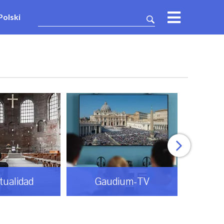
Polski
itualidad
Gaudium-TV