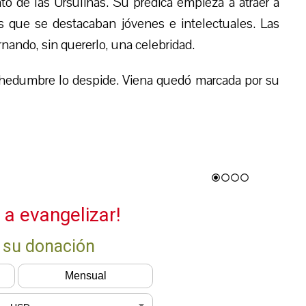
to de las Ursulinas. Su prédica emp
i
ez
a
a atraer a
s que se destacaban jóvenes e intelectuales. Las
nando, sin quererlo, una celebridad.
hedumbre lo despide. Viena quedó marcada por su