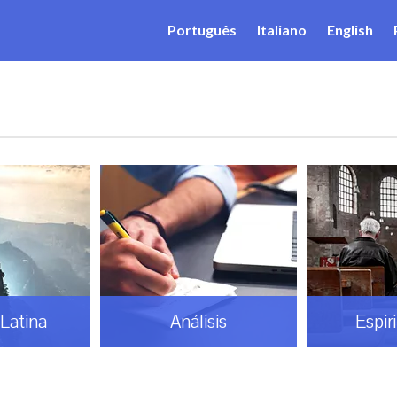
Português
Italiano
English
Latina
Análisis
Espir